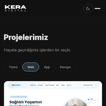
Projelerimiz
Hayata geçirdiğimiz işlerden bir seçki.
Tümü
Web
App
Design