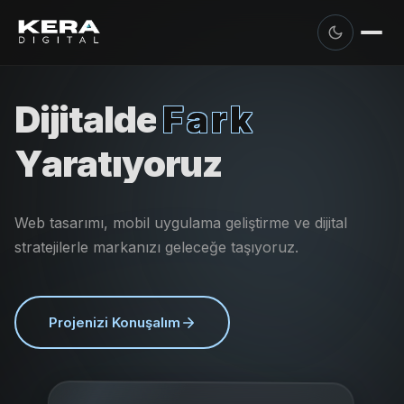
D
i
j
i
t
a
l
d
e
F
a
r
k
Y
a
r
a
t
ı
y
o
r
u
z
Web tasarımı, mobil uygulama geliştirme ve dijital
stratejilerle markanızı geleceğe taşıyoruz.
Projenizi Konuşalım