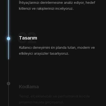
İhtiyaçlarınızı derinlemesine analiz ediyor, hedef
kitlenizi ve rakiplerinizi inceliyoruz.
02
Tasarım
Kullanıcı deneyimini ön planda tutan, modern ve
etkileyici arayüzler tasarlıyoruz.
03
Kodlama
Temiz, ölçeklenebilir ve performanslı kod ile
projenizi hayata geçiriyoruz.