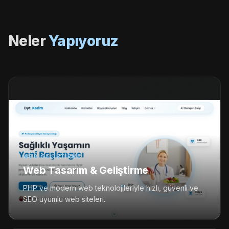
Neler
Yapıyoruz
WEB GELIŞTIRME
Web Tasarım & Geliştirme
PHP ve modern web teknolojileriyle hızlı, güvenli ve
SEO uyumlu web siteleri.