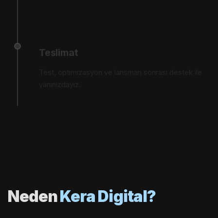
04
Teslimat
Test, optimizasyon ve lansman sonrası destek ile
yanınızdayız.
Neden
Kera Digital?